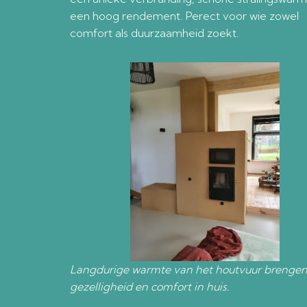
een hoog rendement. Perect voor wie zowel
comfort als duurzaamheid zoekt.
Langdurige warmte van het houtvuur brenge
gezelligheid en comfort in huis.