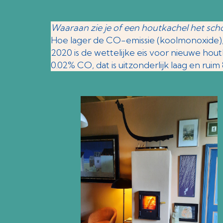
Waaraan zie je of een houtkachel het sc
Hoe lager de CO-emissie (koolmonoxide), 
2020 is de wettelijke eis voor nieuwe h
0.02% CO, dat is uitzonderlijk laag en ru