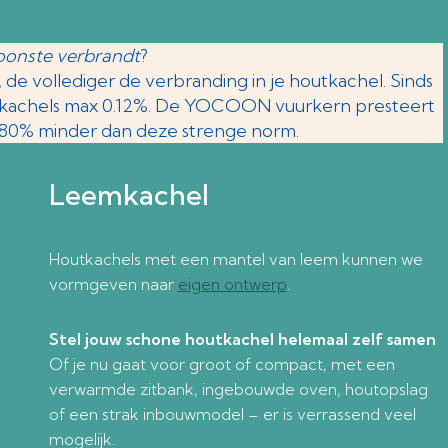
hoonste verbrandt
?
de vollediger de verbranding in je houtkachel. Sinds
outkachels max 0.12%. De YOCOON vuurkern presteert
im 80% minder dan deze strenge norm.
Leemkachel
Houtkachels met een mantel van leem kunnen we
vormgeven naar
eigen ontwerp
.
Stel jouw schone houtkachel helemaal zelf samen
Of je nu gaat voor groot of compact, met een
verwarmde zitbank, ingebouwde oven, houtopslag
of een strak inbouwmodel – er is verrassend veel
mogelijk.