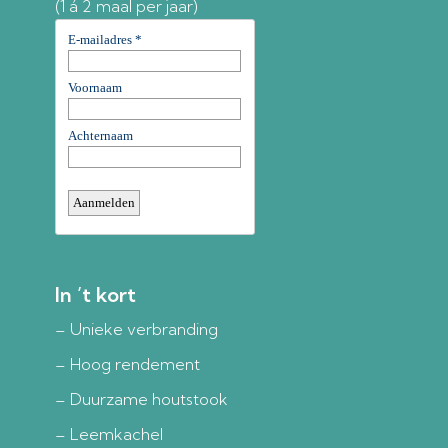
(1 á 2 maal per jaar)
In ’t kort
– Unieke verbranding
– Hoog rendement
– Duurzame houtstook
– Leemkachel