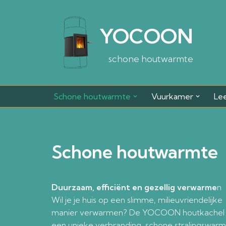
Ga
YOCOON
naar
de
schone houtwarmte
inhoud
Schone houtwarmte
Vuurkamer
Le
Schone houtwarmte
Duurzaam, efficiënt en gezellig verwarme
n
Wil je je huis op een slimme, milieuvriendelijke
manier verwarmen? De YOCOON houtkachel 
een unieke verbranding, schone stralingswarm