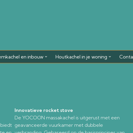
emkachel en inbouw
Houtkachel in je woning
Conta
Innovatieve rocket stove
De YOCOON massakachel is uitgerust met een
biedt
geavanceerde vuurkamer met dubbele
te en
verbranding. Gebaseerd op de basisprincipes van