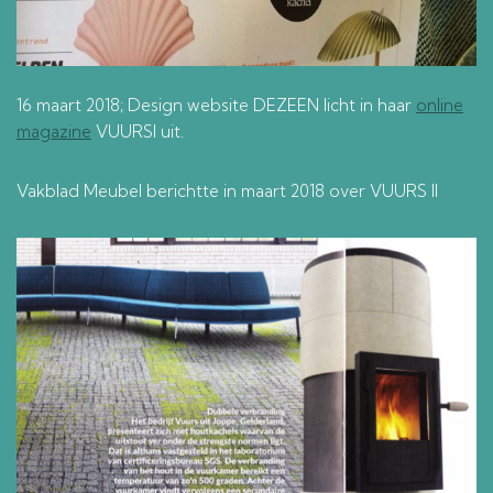
16 maart 2018; Design website DEZEEN licht in haar
online
magazine
VUURSI uit.
Vakblad Meubel berichtte in maart 2018 over VUURS II