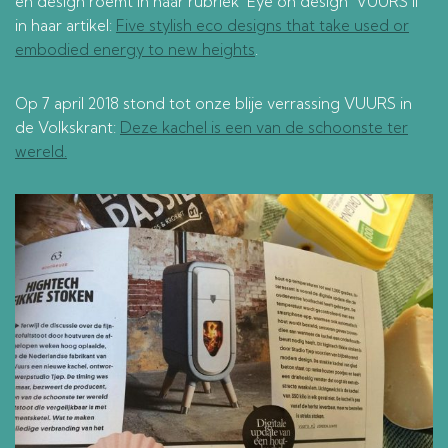
en design roemt in haar rubriek ‘Eye on design’ VUURS II
in haar artikel:
Five stylish eco designs that take used or
embodied energy to new heights
.
Op 7 april 2018 stond tot onze blije verrassing VUURS in
de Volkskrant:
Deze kachel is een van de schoonste ter
wereld.