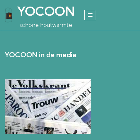
YOCOON
Ga
naar
schone houtwarmte
de
inhoud
YOCOON in de media